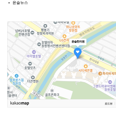
윤슬뉴스
윤슬한의원
로드뷰